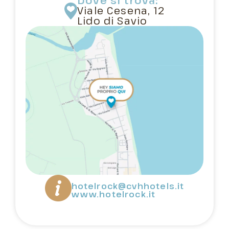
Dove si trova:
Viale Cesena, 12
Lido di Savio
hotelrock@cvhhotels.it
www.hotelrock.it