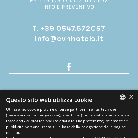
INFO E PREVENTIVO
T.
+39 0547.672057
info@cvhhotels.it
Cookie policy
×
Privacy policy
Questo sito web utilizza cookie
Dati societari
Utilizziamo cookie propri e di terze parti per finalità: tecniche
Lavora con noi
ITALIAN
(necessari per la navigazione), analitiche (per le statistiche) e cookie
traccianti / di profilazione (relativi alle Tue preferenze) per mostrarti
ENGLISH
pubblicità personalizzata sulla base della navigazione delle pagine
Rivedi le tue impostazioni sui cookie
del sito.
Questo sito è protetto da reCAPTCHA e si
GERMAN