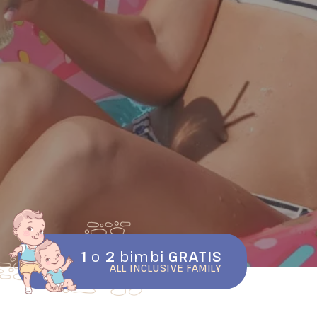
1
o
2
bimbi
GRATIS
ALL INCLUSIVE FAMILY