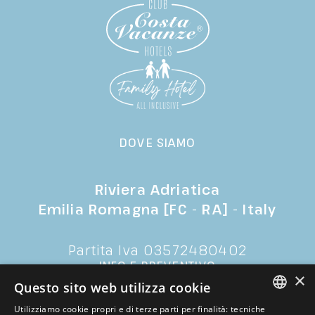
DOVE SIAMO
Riviera Adriatica
Emilia Romagna [FC - RA] - Italy
Partita Iva 03572480402
INFO E PREVENTIVO
×
Questo sito web utilizza cookie
Utilizziamo cookie propri e di terze parti per finalità: tecniche
T.
+39 0547.672057