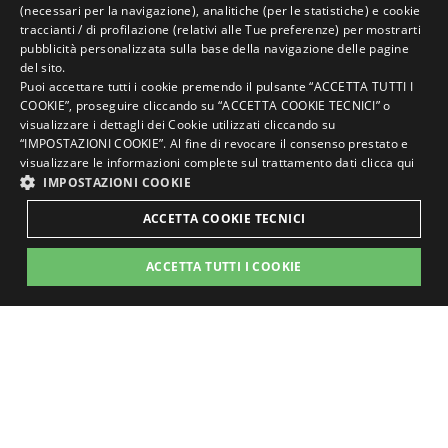
ITALIAN
(necessari per la navigazione), analitiche (per le statistiche) e cookie
info@cvhhotels.it
traccianti / di profilazione (relativi alle Tue preferenze) per mostrarti
ENGLISH
pubblicità personalizzata sulla base della navigazione delle pagine
del sito.
GERMAN
Puoi accettare tutti i cookie premendo il pulsante “ACCETTA TUTTI I
COOKIE”, proseguire cliccando su “ACCETTA COOKIE TECNICI” o
FRENCH
visualizzare i dettagli dei Cookie utilizzati cliccando su
RUSSIAN
“IMPOSTAZIONI COOKIE”. Al fine di revocare il consenso prestato e
visualizzare le informazioni complete sul trattamento dati
clicca qui
IMPOSTAZIONI COOKIE
Cookie policy
ACCETTA COOKIE TECNICI
Privacy policy
Dati societari
Prenota
Richiedi
ACCETTA TUTTI I COOKIE
Lavora con noi
ora
preventivo
STRETTAMENTE NECESSARI
PERFORMANCE
Rivedi le tue impostazioni sui cookie
Questo sito è protetto da reCAPTCHA e si
TARGETING
FUNZIONALITÀ
applicano le Norme sulla privacy e i Termini
di servizio di Google
Strettamente necessari
Performance
Targeting
fatto con amore dalle persone di