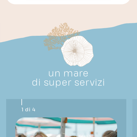
un mare
di super servizi
1 di 4