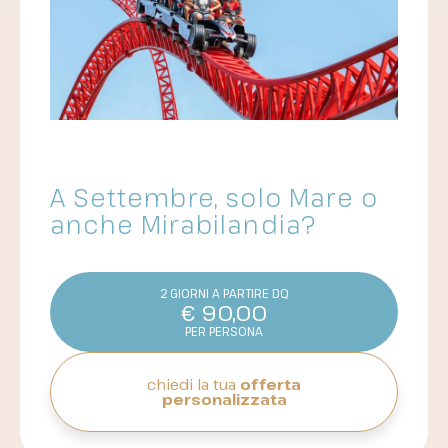
A Settembre, solo Mare o
anche Mirabilandia?
2 GIORNI A PARTIRE DQ
€
90,00
PER PERSONA
chiedi la tua
offerta
personalizzata